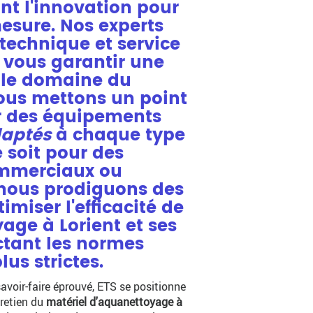
int l'innovation pour
mesure. Nos experts
technique et service
r vous garantir une
 le domaine du
ous mettons un point
r des équipements
daptés
à chaque type
 soit pour des
ommerciaux ou
, nous prodiguons des
imiser l'efficacité de
age à Lorient et ses
ctant les normes
us strictes.
avoir-faire éprouvé, ETS se positionne
tretien du
matériel d'aquanettoyage à