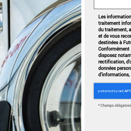
Les informations
traitement info
du traitement, 
et de vous reco
destinées à Futu
Conformément à 
disposez notamm
rectification, d
données personn
d’informations,
*
Champs obligatoir